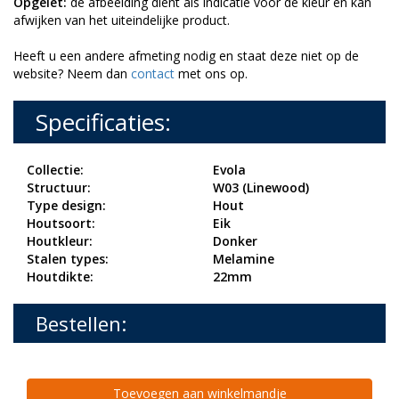
Opgelet:
de afbeelding dient als indicatie voor de kleur en kan
afwijken van het uiteindelijke product.
Heeft u een andere afmeting nodig en staat deze niet op de
website? Neem dan
contact
met ons op.
Specificaties:
Collectie:
Evola
Structuur:
W03 (Linewood)
Type design:
Hout
Houtsoort:
Eik
Houtkleur:
Donker
Stalen types:
Melamine
Houtdikte:
22mm
Bestellen:
Toevoegen aan winkelmandje