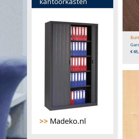
kantoorkasten
Bure
Gar
€ 65
>>
Madeko.nl