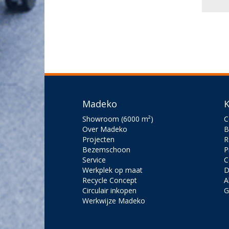
Madeko
K
Showroom (6000 m²)
C
Over Madeko
B
Projecten
R
Bezemschoon
P
Service
C
Werkplek op maat
D
Recycle Concept
A
Circulair inkopen
G
Werkwijze Madeko