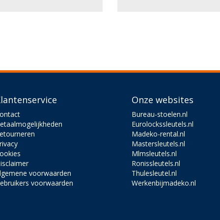
lantenservice
Onze websites
ontact
Bureau-stoelen.nl
etaalmogelijkheden
Eurolockssleutels.nl
etourneren
Madeko-rental.nl
rivacy
Mastersleutels.nl
ookies
Mlmsleutels.nl
isclaimer
Ronissleutels.nl
lgemene voorwaarden
Thulesleutel.nl
ebruikers voorwaarden
Werkenbijmadeko.nl