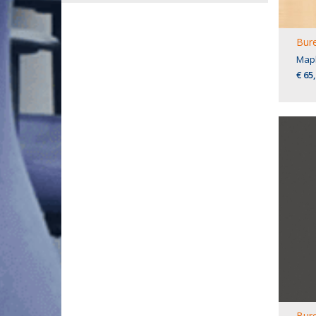
Bure
Map
€ 65
Bure