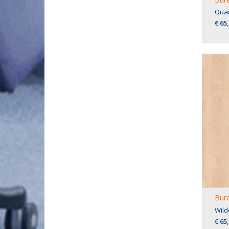
Quar
€ 65
Bure
Wild
€ 65