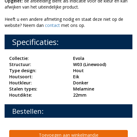
Opgelet:
de afbeelding dient als indicatie voor de kleur en kan
afwijken van het uiteindelijke product.
Heeft u een andere afmeting nodig en staat deze niet op de
website? Neem dan
contact
met ons op.
Specificaties:
Collectie:
Evola
Structuur:
W03 (Linewood)
Type design:
Hout
Houtsoort:
Eik
Houtkleur:
Donker
Stalen types:
Melamine
Houtdikte:
22mm
Bestellen:
Toevoegen aan winkelmandje