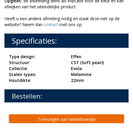
Opgelet:
de afbeelding dient als indicatie voor de kleur en kan
afwijken van het uiteindelijke product.
Heeft u een andere afmeting nodig en staat deze niet op de
website? Neem dan
contact
met ons op.
Specificaties:
Type design:
Effen
Structuur:
CST (Soft pearl)
Collectie:
Evola
Stalen types:
Melamine
Houtdikte:
22mm
Bestellen:
Toevoegen aan winkelmandje