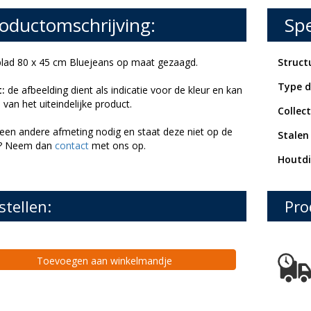
oductomschrijving:
Spe
lad 80 x 45 cm Bluejeans op maat gezaagd.
Struct
Type d
:
de afbeelding dient als indicatie voor de kleur en kan
 van het uiteindelijke product.
Collect
 een andere afmeting nodig en staat deze niet op de
Stalen
e? Neem dan
contact
met ons op.
Houtdi
stellen:
Pro
Toevoegen aan winkelmandje