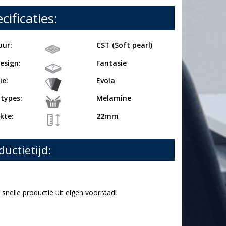
cificaties:
uur:
CST (Soft pearl)
esign:
Fantasie
ie:
Evola
 types:
Melamine
kte:
22mm
ductietijd:
snelle productie uit eigen voorraad!