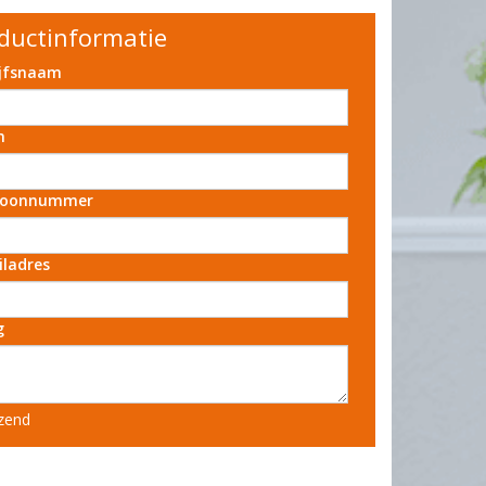
ductinformatie
ijfsnaam
m
foonnummer
iladres
g
zend