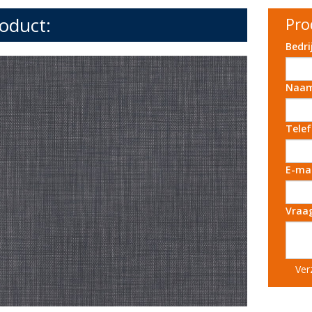
oduct:
Pro
Bedr
Naa
Tele
E-ma
Vraa
Ver