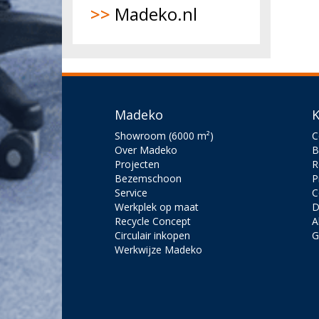
>>
Madeko.nl
Madeko
K
Showroom (6000 m²)
C
Over Madeko
B
Projecten
R
Bezemschoon
P
Service
C
Werkplek op maat
D
Recycle Concept
A
Circulair inkopen
G
Werkwijze Madeko