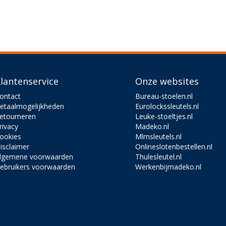
lantenservice
Onze websites
ontact
Bureau-stoelen.nl
etaalmogelijkheden
Eurolockssleutels.nl
etourneren
Leuke-stoeltjes.nl
rivacy
Madeko.nl
ookies
Mlmsleutels.nl
isclaimer
Onlineslotenbestellen.nl
lgemene voorwaarden
Thulesleutel.nl
ebruikers voorwaarden
Werkenbijmadeko.nl