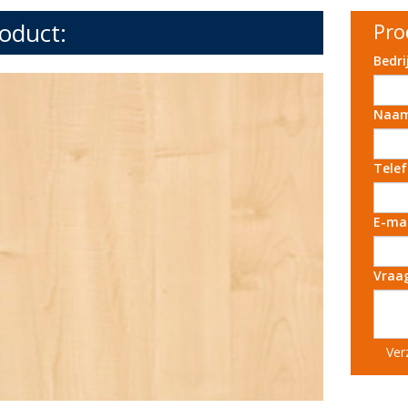
oduct:
Pro
Bedr
Naa
Tele
E-ma
Vraa
Ver