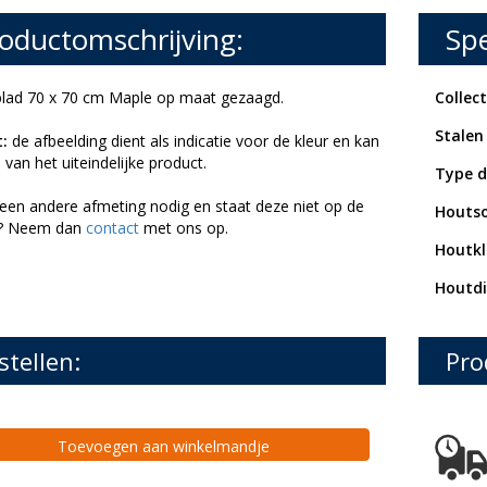
oductomschrijving:
Spe
lad 70 x 70 cm Maple op maat gezaagd.
Collect
Stalen
:
de afbeelding dient als indicatie voor de kleur en kan
 van het uiteindelijke product.
Type d
 een andere afmeting nodig en staat deze niet op de
Houtso
e? Neem dan
contact
met ons op.
Houtkl
Houtdi
stellen:
Pro
Toevoegen aan winkelmandje