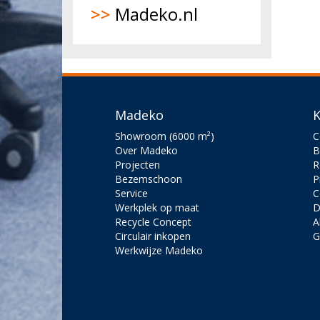
>>
Madeko.nl
Madeko
K
Showroom (6000 m²)
C
Over Madeko
B
Projecten
R
Bezemschoon
P
Service
C
Werkplek op maat
D
Recycle Concept
A
Circulair inkopen
G
Werkwijze Madeko