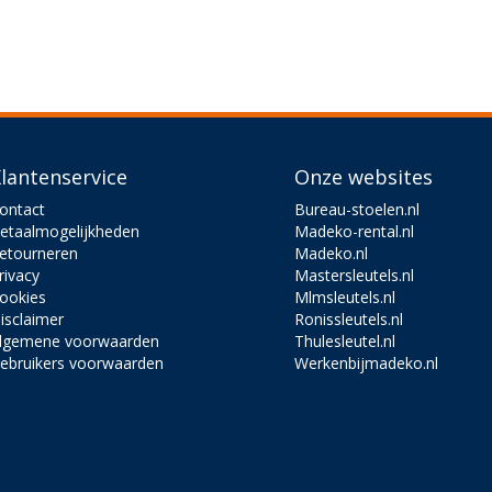
lantenservice
Onze websites
ontact
Bureau-stoelen.nl
etaalmogelijkheden
Madeko-rental.nl
etourneren
Madeko.nl
rivacy
Mastersleutels.nl
ookies
Mlmsleutels.nl
isclaimer
Ronissleutels.nl
lgemene voorwaarden
Thulesleutel.nl
ebruikers voorwaarden
Werkenbijmadeko.nl