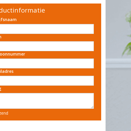
ductinformatie
ijfsnaam
m
foonnummer
iladres
g
zend