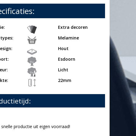
cificaties:
ie:
Extra decoren
 types:
Melamine
esign:
Hout
ort:
Esdoorn
eur:
Licht
kte:
22mm
ductietijd:
snelle productie uit eigen voorraad!