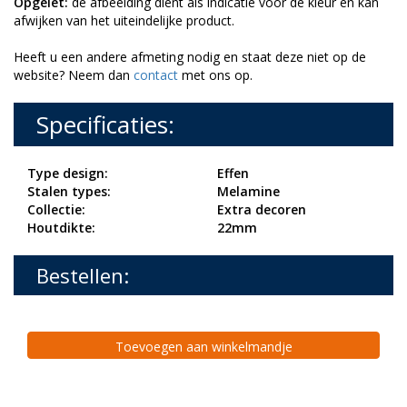
Opgelet:
de afbeelding dient als indicatie voor de kleur en kan
afwijken van het uiteindelijke product.
Heeft u een andere afmeting nodig en staat deze niet op de
website? Neem dan
contact
met ons op.
Specificaties:
Type design:
Effen
Stalen types:
Melamine
Collectie:
Extra decoren
Houtdikte:
22mm
Bestellen:
Toevoegen aan winkelmandje